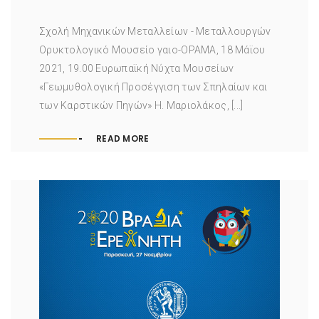
Σχολή Μηχανικών Μεταλλείων - Μεταλλουργών
Ορυκτολογικό Μουσείο γαιο-ΟΡΑΜΑ, 18 Μάϊου
2021, 19.00 Ευρωπαϊκή Νύχτα Μουσείων
«Γεωμυθολογική Προσέγγιση των Σπηλαίων και
των Καρστικών Πηγών» Η. Μαριολάκος, [...]
READ MORE